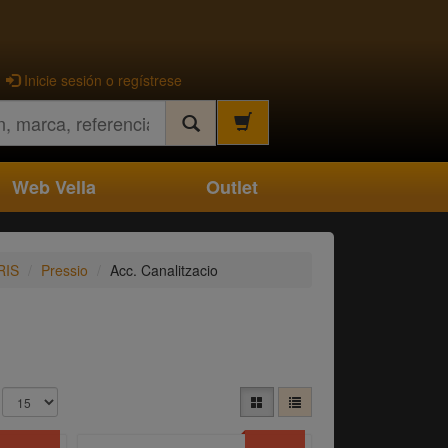
Inicie sesión o regístrese
Web Vella
Outlet
RIS
Pressio
Acc. Canalitzacio