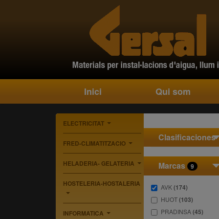
Inici
Qui som
ELECTRICITAT
...
Clasificaciones
FRED-CLIMATITZACIO
...
HELADERIA- GELATERIA
Marcas
9
...
HOSTELERIA-HOSTALERIA
AVK
(174)
...
HUOT
(103)
PRADINSA
(45)
INFORMATICA
...