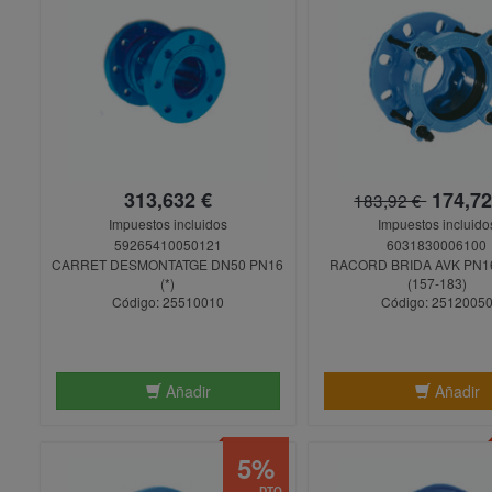
313,632 €
174,72
183,92 €
Impuestos incluidos
Impuestos incluido
59265410050121
6031830006100
CARRET DESMONTATGE DN50 PN16
RACORD BRIDA AVK PN1
(*)
(157-183)
Código: 25510010
Código: 2512005
Añadir
Añadir
5%
DTO