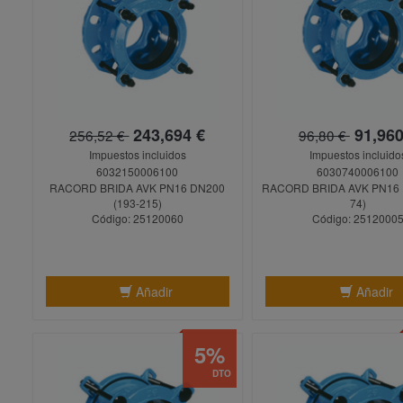
243,694 €
91,960
256,52 €
96,80 €
Impuestos incluidos
Impuestos incluido
6032150006100
6030740006100
RACORD BRIDA AVK PN16 DN200
RACORD BRIDA AVK PN16 
(193-215)
74)
Código: 25120060
Código: 2512000
Añadir
Añadir
5%
DTO