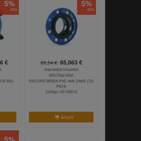
5%
5%
DTO
DTO
6 €
85,063 €
89,54 €
s
Impuestos incluidos
05075621600
16 352-
RACORD BRIDA PVC AVK DN65 (75)
PN16
0
Código: 25100010
Añadir
5%