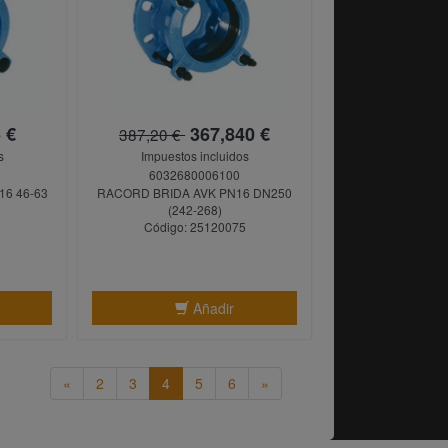
 €
367,840 €
387,20 €
s
Impuestos incluidos
6032680006100
16 46-63
RACORD BRIDA AVK PN16 DN250
0
(242-268)
Código: 25120075
Añadir
«
2
3
4
5
6
»