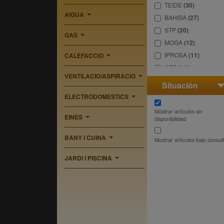
TEIDE
(30)
AIGUA
BAHISA
(27)
...
STP
(20)
GAS
...
MOGA
(12)
IPROSA
(11)
CALEFACCIO
...
GEBO
(4)
VENTILACIO/ASPIRACIO
...
Situación
ELECTRODOMESTICS
...
Mostrar artículos sin
EINES
disponibilidad
...
BANY I CUINA
Mostrar artículos bajo consul
...
JARDI I PISCINA
...