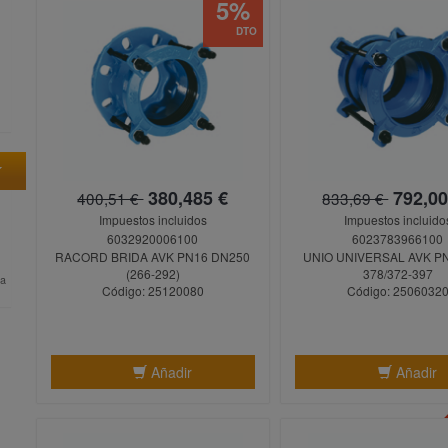
5%
DTO
380,485 €
792,00
400,51 €
833,69 €
Impuestos incluidos
Impuestos incluido
6032920006100
6023783966100
RACORD BRIDA AVK PN16 DN250
UNIO UNIVERSAL AVK PN
(266-292)
378/372-397
ta
Código: 25120080
Código: 2506032
Añadir
Añadir