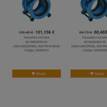
101,156 €
80,465
106,48 €
84,70 €
Impuestos incluidos
Impuestos incluido
6010850006100
6010630006100
UNIO UNIVERSAL AVK PN16 68-85
UNIO UNIVERSAL AVK PN
Código: 25060010
Código: 2506000
Añadir
Añadir