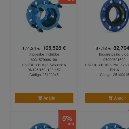
165,528 €
82,764
174,24 €
87,12 €
Impuestos incluidos
Impuestos incluido
6031570006100
05090621600
RACORD BRIDA AVK PN16
RACORD BRIDA PVC AVK D
DN125/150 (132-157
PN16
Código: 25120045
Código: 2510001
Añadir
Añadir
5%
DTO