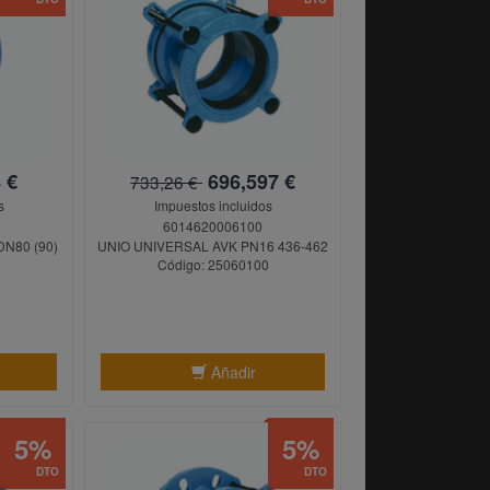
 €
696,597 €
733,26 €
s
Impuestos incluidos
6014620006100
N80 (90)
UNIO UNIVERSAL AVK PN16 436-462
Código: 25060100
5
Añadir
5%
5%
DTO
DTO