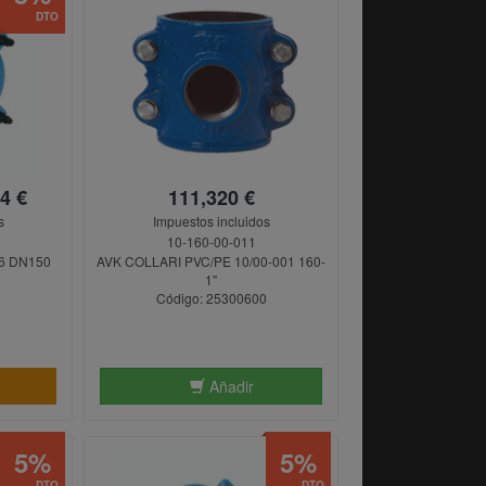
DTO
4 €
111,320 €
s
Impuestos incluidos
10-160-00-011
6 DN150
AVK COLLARI PVC/PE 10/00-001 160-
1"
0
Código: 25300600
Añadir
5%
5%
DTO
DTO