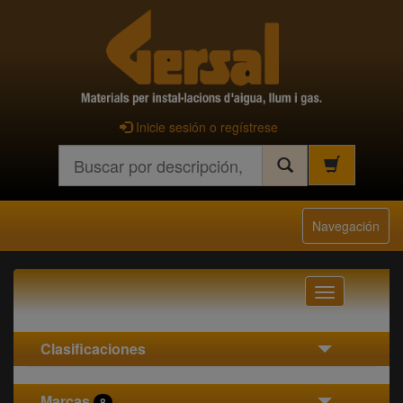
Inicie sesión o regístrese
Buscar
Navegación
Navegación
Clasificaciones
Marcas
8