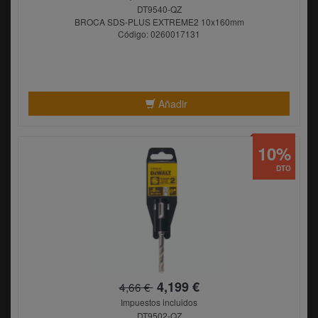
DT9540-QZ
BROCA SDS-PLUS EXTREME2 10x160mm
Código: 0260017131
Añadir
10%
DTO
4,199 €
4,66 €
Impuestos incluidos
DT9502-QZ