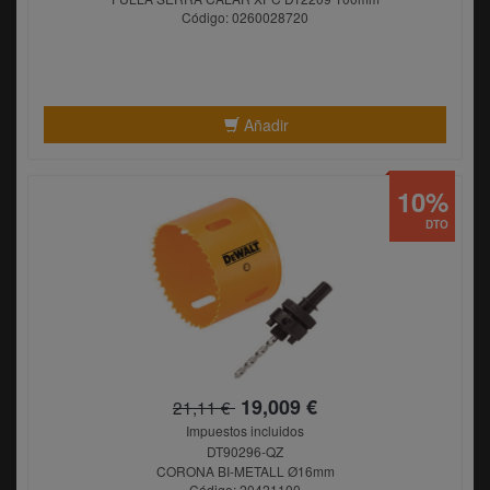
Código: 0260028720
Añadir
10%
DTO
19,009 €
21,11 €
Impuestos incluidos
DT90296-QZ
CORONA BI-METALL Ø16mm
Código: 20421100