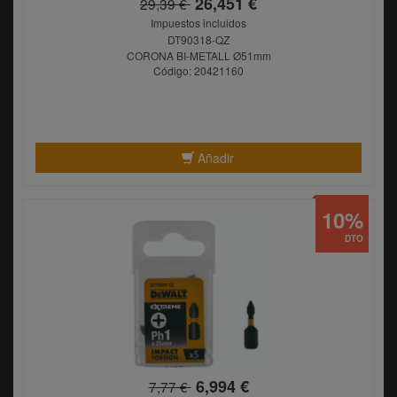
26,451 €
29,39 €
Impuestos incluidos
DT90318-QZ
CORONA BI-METALL Ø51mm
Código: 20421160
Añadir
10%
DTO
6,994 €
7,77 €