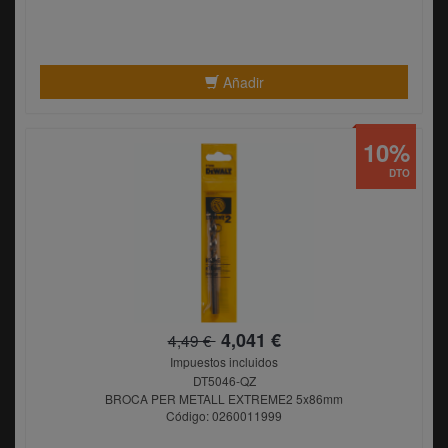
Añadir
10%
DTO
4,041 €
4,49 €
Impuestos incluidos
DT5046-QZ
BROCA PER METALL EXTREME2 5x86mm
Código: 0260011999