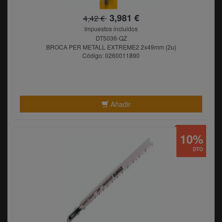
3,981 €
4,42 €
Impuestos incluidos
DT5036-QZ
BROCA PER METALL EXTREME2 2x49mm (2u)
Código: 0260011890
Añadir
10%
DTO