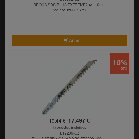
BROCA SDS-PLUS EXTREME2 4x110mm
Código: 0260016750
Añadir
10%
DTO
17,497 €
19,44 €
Impuestos incluidos
DT2209-QZ
FULLA SERRA CALAR XPC DT2209 100mm