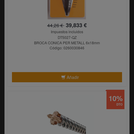
39,833 €
44,26 €
Impuestos incluidos
DT5027-QZ
BROCA CONICA PER METALL 6x18mm
Código: 0260030846
Añadir
10%
DTO