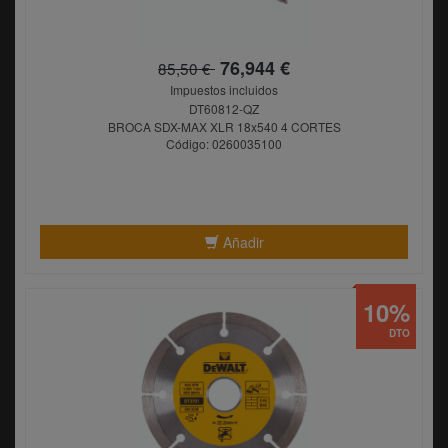
76,944 €
85,50 €
Impuestos incluidos
DT60812-QZ
BROCA SDX-MAX XLR 18x540 4 CORTES
Código: 0260035100
Añadir
10%
DTO