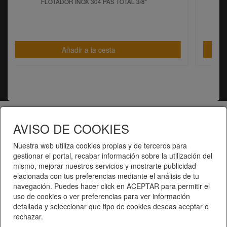
S TOTAL 3/8"
FLOTADOR INOX 304 PAS TOTAL 1
esta
Añadir a la cesta
Telematel eCommerce v14.3.31 © 2026
AVISO DE COOKIES
Nuestra web utiliza cookies propias y de terceros para
Telematel S.L.
gestionar el portal, recabar información sobre la utilización del
mismo, mejorar nuestros servicios y mostrarte publicidad
elacionada con tus preferencias mediante el análisis de tu
navegación. Puedes hacer click en ACEPTAR para permitir el
uso de cookies o ver preferencias para ver información
detallada y seleccionar que tipo de cookies deseas aceptar o
rechazar.
Inici
|
Catàleg de productes
|
Categories