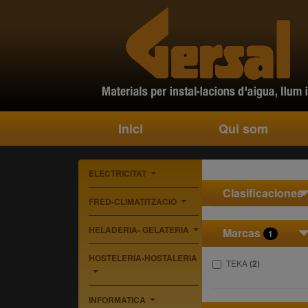
Inici
Qui som
ELECTRICITAT
...
Clasificaciones
FRED-CLIMATITZACIO
...
HELADERIA- GELATERIA
Marcas
1
...
HOSTELERIA-HOSTALERIA
TEKA
(2)
...
INFORMATICA
...