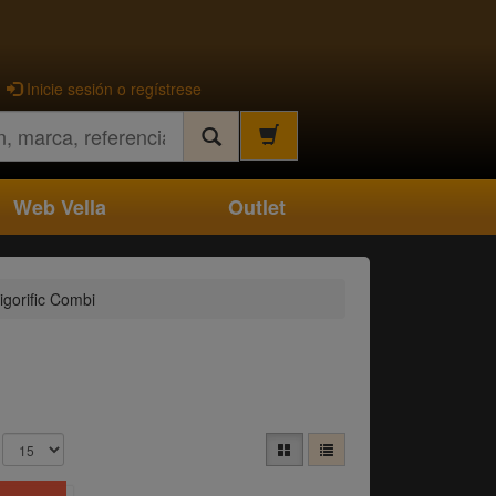
Inicie sesión o regístrese
Web Vella
Outlet
igorific Combi