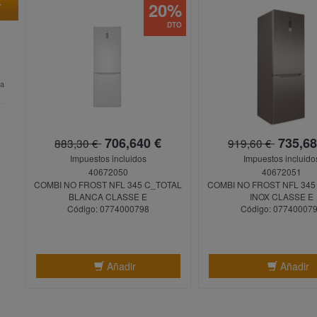
20%
DTO
ta
706,640 €
735,68
883,30 €
919,60 €
Impuestos incluidos
Impuestos incluido
40672050
40672051
COMBI NO FROST NFL 345 C_TOTAL
COMBI NO FROST NFL 345
BLANCA CLASSE E
INOX CLASSE E
Código: 0774000798
Código: 07740007
Añadir
Añadir