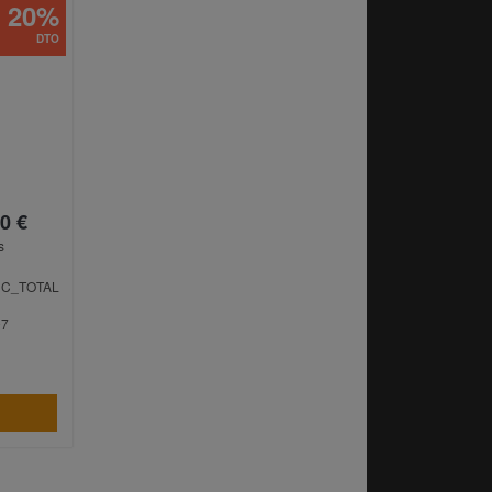
20%
DTO
0 €
s
 C_TOTAL
97