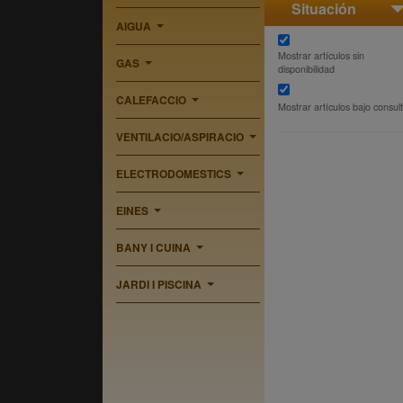
Situación
AIGUA
...
Mostrar artículos sin
GAS
disponibilidad
...
CALEFACCIO
Mostrar artículos bajo consul
...
VENTILACIO/ASPIRACIO
...
ELECTRODOMESTICS
...
EINES
...
BANY I CUINA
...
JARDI I PISCINA
...