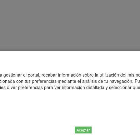
Politicas de Cookies
Poli
 gestionar el portal, recabar información sobre la utilización del mismo
acionada con tus preferencias mediante el análisis de tu navegación. P
es o ver preferencias para ver información detallada y seleccionar que
Inici
|
Catàleg de productes
|
Categories
Qui som?
|
Contacte
|
Privacitat
|
Condicions del servei
C/ COSTABONA, 40 | 17006 Girona. Girona
T. 972 401 552 |
info@gersal.com
Aceptar