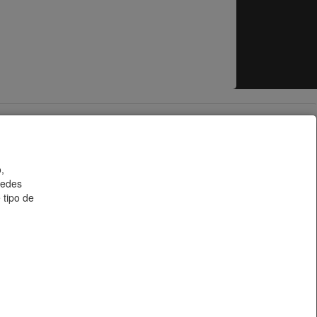
ticas de Privacidad
Aviso Legal
Impuestos incluidos
,
uedes
 tipo de