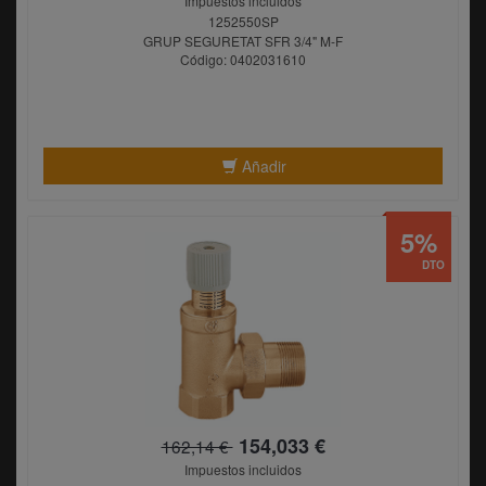
Impuestos incluidos
1252550SP
GRUP SEGURETAT SFR 3/4" M-F
Código: 0402031610
Añadir
5%
DTO
154,033 €
162,14 €
Impuestos incluidos