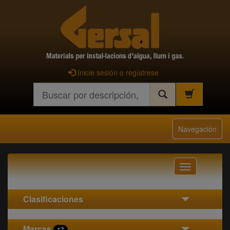
Inicie sesión o regístrese
Buscar
Navegación
Navegación
Clasificaciones
Marcas
17