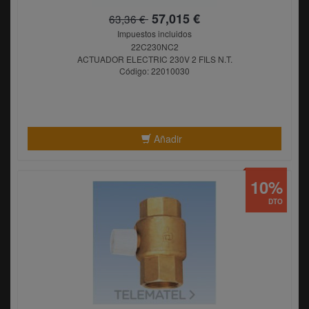
57,015 €
63,36 €
Impuestos incluidos
22C230NC2
ACTUADOR ELECTRIC 230V 2 FILS N.T.
Código: 22010030
Añadir
10%
DTO