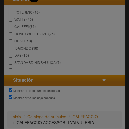
POTERMIC
(48)
WATTS
(40)
CALEFFI
(34)
HONEYWELL HOME
(25)
ORKLI
(13)
IBAIONDO
(10)
DAB
(10)
STANDARD HIDRAULICA
(6)
TERMAT
(6)
BRANDONI
(6)
Situación
SALUS
(3)
Mostrar artículos sin disponibilidad
PARETA
(3)
Mostrar artículos bajo consulta
SCHÜTZ
(2)
GENEBRE
(1)
HECAPO
(1)
Inicio
Catálogo de artículos
CALEFACCIO
SAUNIER DUVAL
(1)
CALEFACCIO ACCESSORI I VALVULERIA
GIACOMINI
(1)