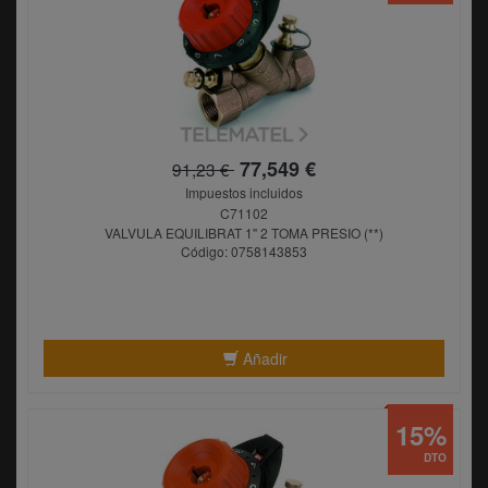
77,549 €
91,23 €
Impuestos incluidos
C71102
VALVULA EQUILIBRAT 1" 2 TOMA PRESIO (**)
Código: 0758143853
Añadir
15%
DTO