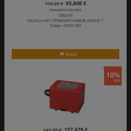
93,848 €
104,28 €
Impuestos incluidos
0262125
VALVULA ANTI-TERMOSIFO AMB BLOQUEIX 1"
Código: 402001387
Añadir
10%
DTO
127,679 €
141,86 €