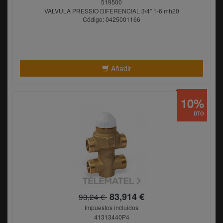
519500
VALVULA PRESSIO DIFERENCIAL 3/4" 1-6 mh20
Código: 0425001166
Añadir
10%
DTO
83,914 €
93,24 €
Impuestos incluidos
41313440P4