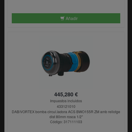
Añadir
445,280 €
Impuestos incluidos
433121010
DAB/VORTEX bomba circul.ladora ACS BWO155R ZM amb rellotge
dist 80mm rosca 1/2"
Código: 317111103