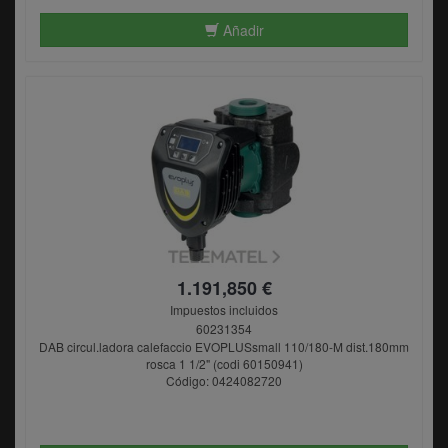
Añadir
1.191,850 €
Impuestos incluidos
60231354
DAB circul.ladora calefaccio EVOPLUSsmall 110/180-M dist.180mm
rosca 1 1/2" (codi 60150941)
Código: 0424082720