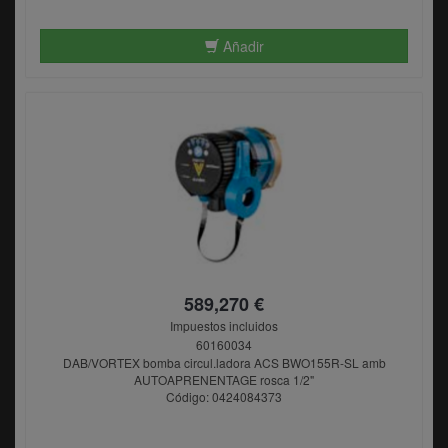
Añadir
589,270 €
Impuestos incluidos
60160034
DAB/VORTEX bomba circul.ladora ACS BWO155R-SL amb
AUTOAPRENENTAGE rosca 1/2"
Código: 0424084373