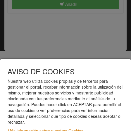
Añadir
Telematel eCommerce v14.3.31 © 2026
AVISO DE COOKIES
Telematel S.L.
Nuestra web utiliza cookies propias y de terceros para
gestionar el portal, recabar información sobre la utilización del
mismo, mejorar nuestros servicios y mostrarte publicidad
elacionada con tus preferencias mediante el análisis de tu
navegación. Puedes hacer click en ACEPTAR para permitir el
uso de cookies o ver preferencias para ver información
detallada y seleccionar que tipo de cookies deseas aceptar o
rechazar.
Inici
|
Catàleg de productes
|
Categories
Qui som?
|
Contacte
|
Privacitat
|
Condicions del
Más información sobre nuestras Cookies