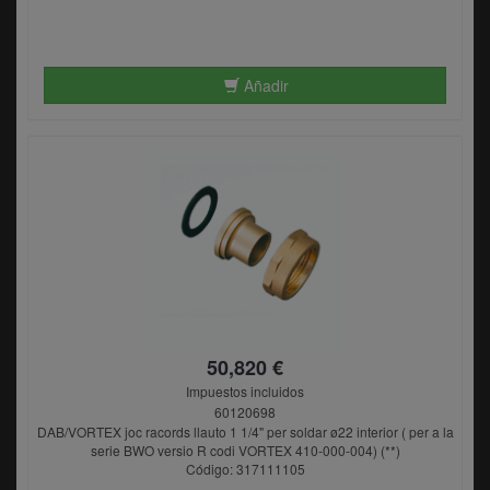
Añadir
50,820 €
Impuestos incluidos
60120698
DAB/VORTEX joc racords llauto 1 1/4" per soldar ø22 interior ( per a la
serie BWO versio R codi VORTEX 410-000-004) (**)
Código: 317111105