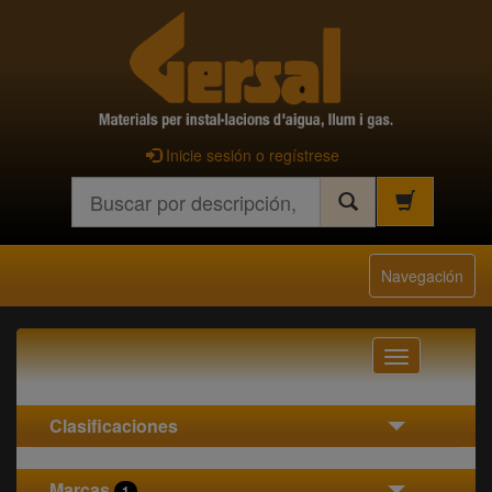
Inicie sesión o regístrese
Buscar
Navegación
Navegación
Clasificaciones
Marcas
1