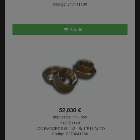
Código: 317111100
Añadir
52,030 €
Impuestos incluidos
547121140
JOC RACORDS G1 1/2 - Rp1"F LLAUTO
Código: 0373041266