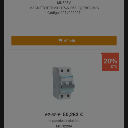
MN525V
MAGNETOTERMIC 1P+N 25A (C) TARONJA
Código: 0074029927
Añadir
20%
DTO
50,263 €
62,82 €
Impuestos incluidos
MUN220A