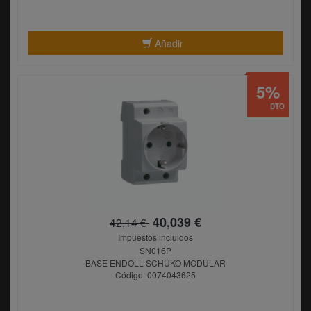
Añadir
5%
DTO
40,039 €
42,14 €
Impuestos incluidos
SN016P
BASE ENDOLL SCHUKO MODULAR
Código: 0074043625