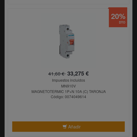
20%
DTO
33,275 €
41,60 €
Impuestos incluidos
MN910V
MAGNETOTERMIC 1P+N 10A (C) TARONJA
Código: 0074049614
Añadir