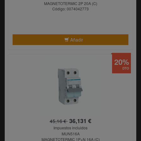
MAGNETOTERMIC 2P 20A (C)
Código: 0074042773
Añadir
20%
DTO
36,131 €
45,16 €
Impuestos incluidos
MUN516A
MAGNETOTERMIC 1P+N 16A (C)