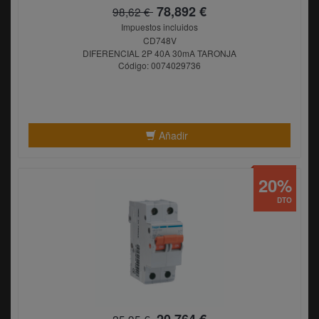
78,892 €
98,62 €
Impuestos incluidos
CD748V
DIFERENCIAL 2P 40A 30mA TARONJA
Código: 0074029736
Añadir
20%
DTO
20,764 €
25,95 €