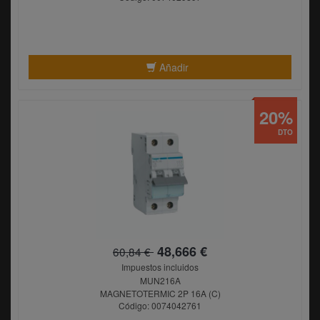
Añadir
20%
DTO
48,666 €
60,84 €
Impuestos incluidos
MUN216A
MAGNETOTERMIC 2P 16A (C)
Código: 0074042761