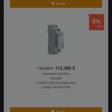
Añadir
5%
DTO
112,385 €
118,30 €
Impuestos incluidos
ESC225
CONTACTOR 25A 2NA 230V
Código: 0074072756
Añadir