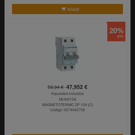
Añadir
20%
DTO
47,952 €
59,94 €
Impuestos incluidos
MUN210A
MAGNETOTERMIC 2P 10A (C)
Código: 0074042756