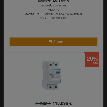
Impuestos incluidos
MN516V
MAGNETOTERMIC 1P+N 16A (C) TARONJA
Código: 0074029903
Añadir
20%
DTO
118,096 €
147,62 €