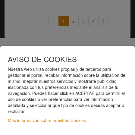
«
1
2
3
4
5
»
Telematel eCommerce v14.3.31 © 2026
AVISO DE COOKIES
Telematel S.L.
Nuestra web utiliza cookies propias y de terceros para
gestionar el portal, recabar información sobre la utilización del
mismo, mejorar nuestros servicios y mostrarte publicidad
elacionada con tus preferencias mediante el análisis de tu
navegación. Puedes hacer click en ACEPTAR para permitir el
uso de cookies o ver preferencias para ver información
detallada y seleccionar que tipo de cookies deseas aceptar o
rechazar.
Inici
|
Catàleg de productes
|
Categories
Qui som?
|
Contacte
|
Privacitat
|
Condicions del
Más información sobre nuestras Cookies
servei