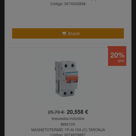
Código: 0074042838
Añadir
20%
DTO
20,558 €
25,70 €
Impuestos incluidos
MN510V
MAGNETOTERMIC 1P+N 10A (C) TARONJA
Código: 0074029897