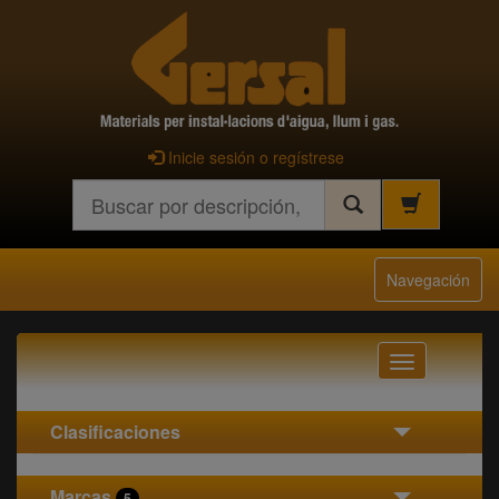
Inicie sesión o regístrese
Buscar
Navegación
Navegación
Clasificaciones
Marcas
5