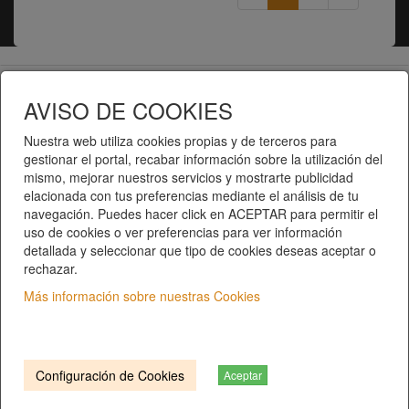
Telematel eCommerce v14.3.31 © 2026
AVISO DE COOKIES
Telematel S.L.
Nuestra web utiliza cookies propias y de terceros para
gestionar el portal, recabar información sobre la utilización del
mismo, mejorar nuestros servicios y mostrarte publicidad
elacionada con tus preferencias mediante el análisis de tu
navegación. Puedes hacer click en ACEPTAR para permitir el
uso de cookies o ver preferencias para ver información
detallada y seleccionar que tipo de cookies deseas aceptar o
rechazar.
Inici
|
Catàleg de productes
|
Categories
Qui som?
|
Contacte
|
Privacitat
|
Condicions del
Más información sobre nuestras Cookies
servei
C/ COSTABONA, 40 | 17006 Girona. Girona
T. 972 401 552 |
info@gersal.com
Configuración de Cookies
Aceptar