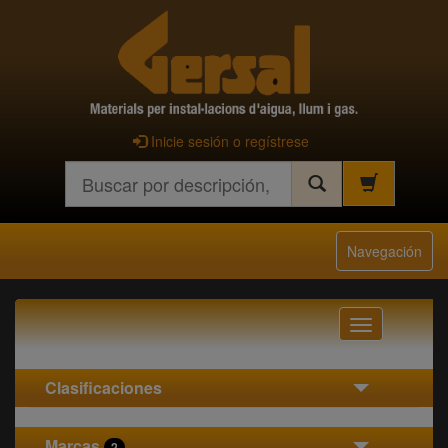
Inicie sesión o regístrese
Buscar
Navegación
Navegación
Clasificaciones
Marcas
2