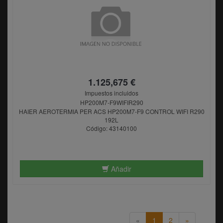
1.125,675 €
Impuestos incluidos
HP200M7-F9WIFIR290
HAIER AEROTERMIA PER ACS HP200M7-F9 CONTROL WIFI R290
192L
Código: 43140100
Añadir
«
1
2
»