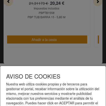
0,24 €
11,16 €
11,737 €
uidos
Impuestos incluidos
8
PBPTB1503
 - 5,80 M
PBP TUB BARRA 15 - 3,00 M
esta
Añadir a la cesta
Telematel eCommerce v14.3.31 © 2026
AVISO DE COOKIES
Nuestra web utiliza cookies propias y de terceros para
Telematel S.L.
gestionar el portal, recabar información sobre la utilización del
mismo, mejorar nuestros servicios y mostrarte publicidad
elacionada con tus preferencias mediante el análisis de tu
navegación. Puedes hacer click en ACEPTAR para permitir el