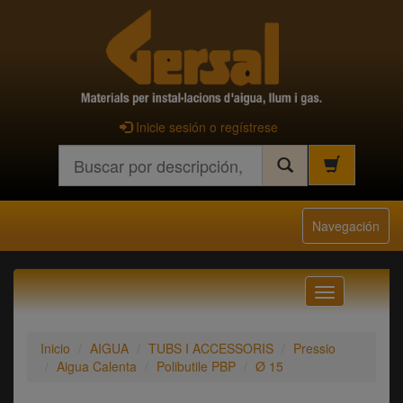
Inicie sesión o regístrese
Buscar
Navegación
Navegación
Inicio
AIGUA
TUBS I ACCESSORIS
Pressio
Aigua Calenta
Polibutile PBP
Ø 15