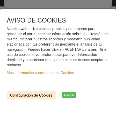
AVISO DE COOKIES
Telematel eCommerce v14.3.31 © 2026
Nuestra web utiliza cookies propias y de terceros para
Telematel S.L.
gestionar el portal, recabar información sobre la utilización del
mismo, mejorar nuestros servicios y mostrarte publicidad
elacionada con tus preferencias mediante el análisis de tu
navegación. Puedes hacer click en ACEPTAR para permitir el
uso de cookies o ver preferencias para ver información
detallada y seleccionar que tipo de cookies deseas aceptar o
rechazar.
Inici
|
Catàleg de productes
|
Categories
Más información sobre nuestras Cookies
Qui som?
|
Contacte
|
Privacitat
|
Condicions del
servei
C/ COSTABONA, 40 | 17006 Girona. Girona
Configuración de Cookies
Aceptar
T. 972 401 552 |
info@gersal.com