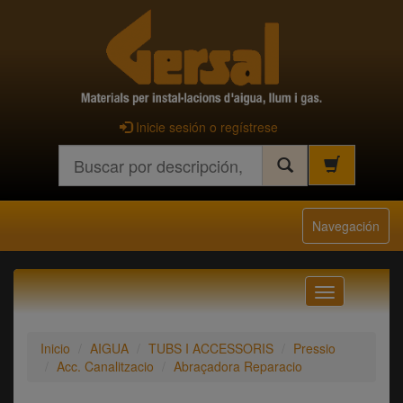
Inicie sesión o regístrese
Buscar
Navegación
Navegación
Inicio
AIGUA
TUBS I ACCESSORIS
Pressio
Acc. Canalitzacio
Abraçadora Reparacio