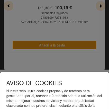
100,19 €
111,32 €
Impuestos incluidos
748010047201101#
AVK ABRAÇADORA REPARACIO 47-53 L=200mm
Añadir a la cesta
Telematel eCommerce v14.3.31 © 2026
AVISO DE COOKIES
Nuestra web utiliza cookies propias y de terceros para
Telematel S.L.
gestionar el portal, recabar información sobre la utilización del
mismo, mejorar nuestros servicios y mostrarte publicidad
elacionada con tus preferencias mediante el análisis de tu