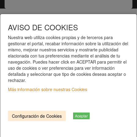
Telematel eCommerce v14.3.31 © 2026
AVISO DE COOKIES
Telematel S.L.
Nuestra web utiliza cookies propias y de terceros para
gestionar el portal, recabar información sobre la utilización del
mismo, mejorar nuestros servicios y mostrarte publicidad
elacionada con tus preferencias mediante el análisis de tu
navegación. Puedes hacer click en ACEPTAR para permitir el
uso de cookies o ver preferencias para ver información
detallada y seleccionar que tipo de cookies deseas aceptar o
rechazar.
Inici
|
Catàleg de productes
|
Categories
Más información sobre nuestras Cookies
Qui som?
|
Contacte
|
Privacitat
|
Condicions del
servei
C/ COSTABONA, 40 | 17006 Girona. Girona
T. 972 401 552 |
info@gersal.com
Configuración de Cookies
Aceptar