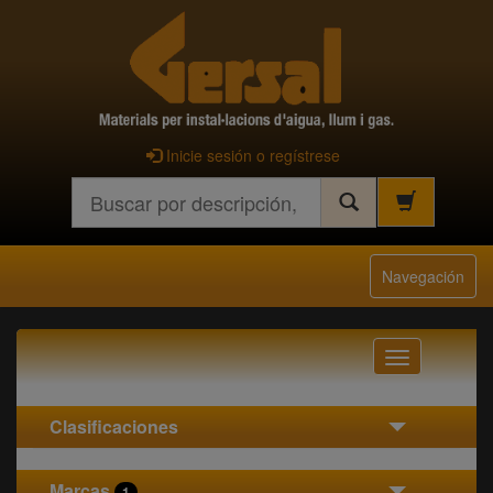
Inicie sesión o regístrese
Buscar
Navegación
Navegación
Clasificaciones
Marcas
1