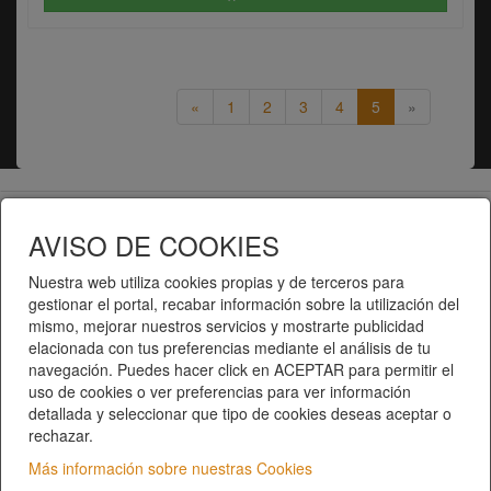
«
1
2
3
4
5
»
Telematel eCommerce v14.3.31 © 2026
AVISO DE COOKIES
Telematel S.L.
Nuestra web utiliza cookies propias y de terceros para
gestionar el portal, recabar información sobre la utilización del
mismo, mejorar nuestros servicios y mostrarte publicidad
elacionada con tus preferencias mediante el análisis de tu
navegación. Puedes hacer click en ACEPTAR para permitir el
uso de cookies o ver preferencias para ver información
detallada y seleccionar que tipo de cookies deseas aceptar o
rechazar.
Inici
|
Catàleg de productes
|
Categories
Qui som?
|
Contacte
|
Privacitat
|
Condicions del
Más información sobre nuestras Cookies
servei