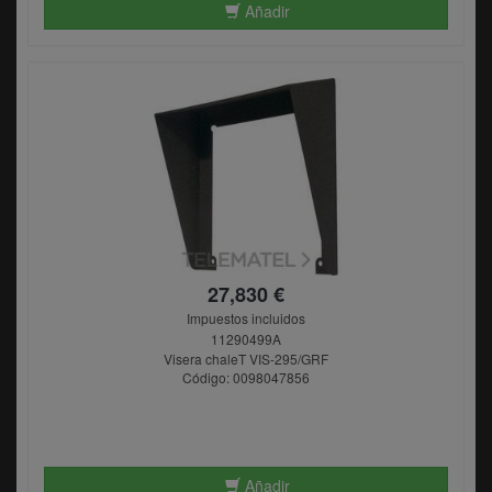
Añadir
27,830 €
Impuestos incluidos
11290499A
Visera chaleT VIS-295/GRF
Código: 0098047856
Añadir