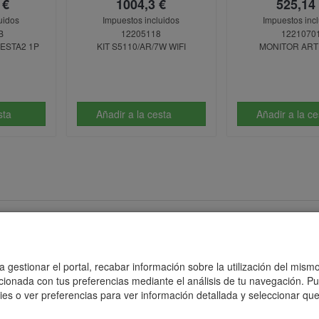
 €
1004,3 €
525,14
uidos
Impuestos incluidos
Impuestos inc
B
12205118
1221070
VESTA2 1P
KIT S5110/AR/7W WIFI
MONITOR ART 
esta
Añadir a la cesta
Añadir a la c
Politicas de Cookies
Poli
 gestionar el portal, recabar información sobre la utilización del mismo
acionada con tus preferencias mediante el análisis de tu navegación. P
es o ver preferencias para ver información detallada y seleccionar que