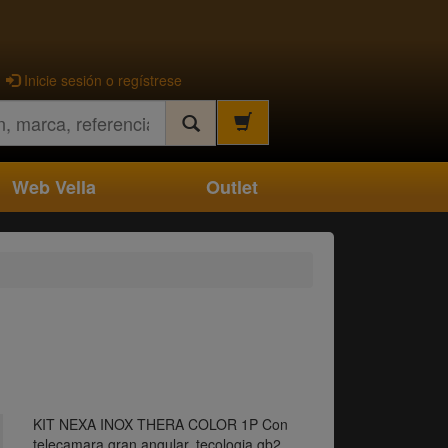
Inicie sesión o regístrese
Web Vella
Outlet
KIT NEXA INOX THERA COLOR 1P Con
telecamara gran angular, tecologia gb2