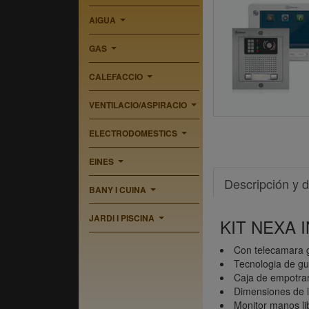
AIGUA
...
GAS
...
CALEFACCIO
...
VENTILACIO/ASPIRACIO
...
ELECTRODOMESTICS
...
EINES
...
Descripción y d
BANY I CUINA
...
JARDI I PISCINA
KIT NEXA 
...
Con telecamara gr
Tecnologia de gu
Caja de empotra
Dimensiones de 
Monitor manos lib