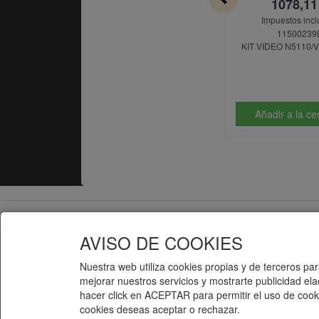
1078,11
Impuestos incl
11500239
KIT VIDEO N5110/
Añadir a la c
Telematel S.L.
Telematel eCommerce v14.3.31 © 2026
AVISO DE COOKIES
Nuestra web utiliza cookies propias y de terceros para
mejorar nuestros servicios y mostrarte publicidad el
hacer click en ACEPTAR para permitir el uso de cooki
cookies deseas aceptar o rechazar.