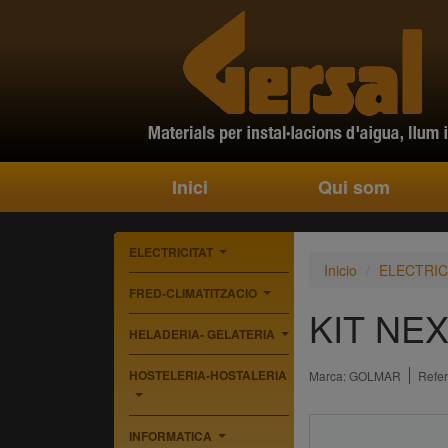
Inici
Qui som
ELECTRICITAT
...
Inicio
ELECTRIC
FRED-CLIMATITZACIO
...
KIT NE
HELADERIA- GELATERIA
...
HOSTELERIA-HOSTALERIA
Marca:
GOLMAR
Refer
...
INFORMATICA
...