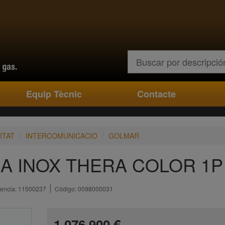
Buscar
Equip Tècnic
Contacte
ITAT
INTERCOMUNICACIO
GOLMAR
XA INOX THERA COLOR 1P
encia:
11500237
Código:
0098000031
1.076,900 €