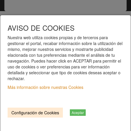
Telematel eCommerce v14.3.31 © 2026
AVISO DE COOKIES
Nuestra web utiliza cookies propias y de terceros para
Telematel S.L.
gestionar el portal, recabar información sobre la utilización del
mismo, mejorar nuestros servicios y mostrarte publicidad
elacionada con tus preferencias mediante el análisis de tu
navegación. Puedes hacer click en ACEPTAR para permitir el
uso de cookies o ver preferencias para ver información
detallada y seleccionar que tipo de cookies deseas aceptar o
rechazar.
Inici
|
Catàleg de productes
|
Categories
Más información sobre nuestras Cookies
Qui som?
|
Contacte
|
Privacitat
|
Condicions del
servei
C/ COSTABONA, 40 | 17006 Girona. Girona
Configuración de Cookies
T. 972 401 552 |
info@gersal.com
Aceptar