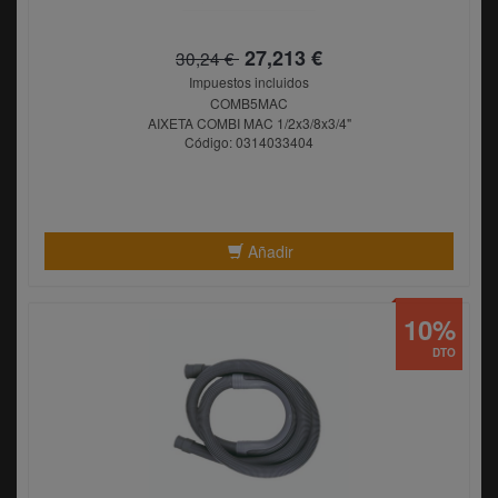
27,213 €
30,24 €
Impuestos incluidos
COMB5MAC
AIXETA COMBI MAC 1/2x3/8x3/4"
Código: 0314033404
Añadir
10%
DTO