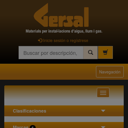
Inicie sesión o regístrese
Buscar
Navegación
Navegación
Clasificaciones
Marcas
6