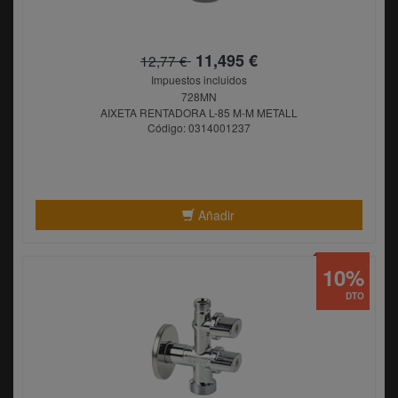
11,495 €
12,77 €
Impuestos incluidos
728MN
AIXETA RENTADORA L-85 M-M METALL
Código: 0314001237
Añadir
10%
DTO