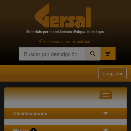
Inicie sesión o regístrese
Buscar
Navegación
Navegación
Clasificaciones
Marcas
1