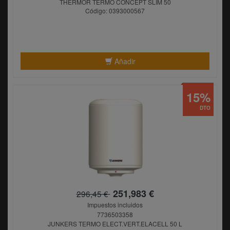
THERMOR TERMO CONCEPT SLIM 50
Código: 0393000567
Añadir
15%
DTO
251,983 €
296,45 €
Impuestos incluidos
7736503358
JUNKERS TERMO ELECT.VERT.ELACELL 50 L