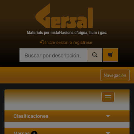
Inicie sesión o regístrese
Buscar
Navegación
Navegación
Clasificaciones
Marcas
2