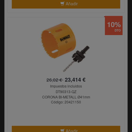
Añadir
10%
DTO
23,414 €
26,02 €
Impuestos incluidos
DT90313-QZ
CORONA BI-METALL Ø41mm
Código: 20421150
Añadir