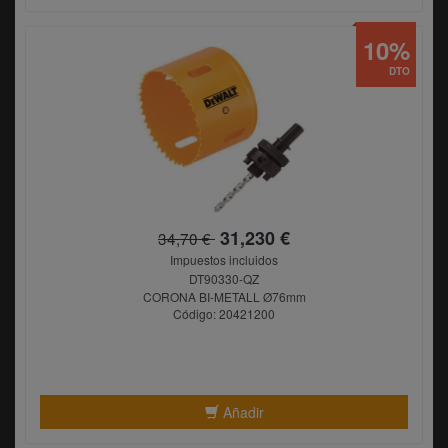
10%
DTO
31,230 €
34,70 €
Impuestos incluidos
DT90330-QZ
CORONA BI-METALL Ø76mm
Código: 20421200
Añadir