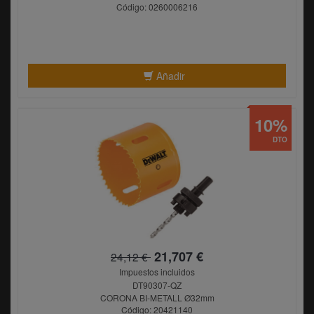
Código: 0260006216
Añadir
10%
DTO
21,707 €
24,12 €
Impuestos incluidos
DT90307-QZ
CORONA BI-METALL Ø32mm
Código: 20421140