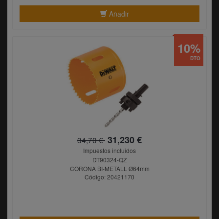
Añadir
10%
DTO
31,230 €
34,70 €
Impuestos incluidos
DT90324-QZ
CORONA BI-METALL Ø64mm
Código: 20421170