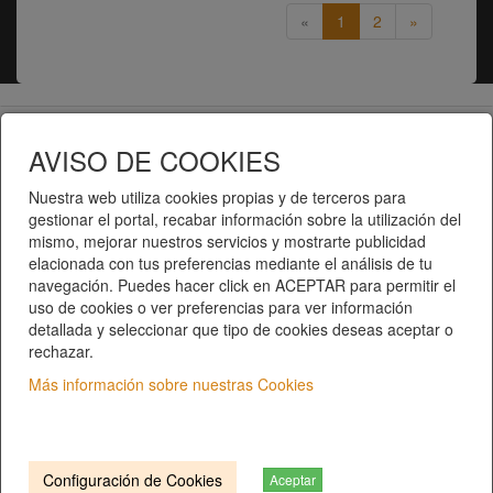
«
1
2
»
Telematel eCommerce v14.3.31 © 2026
AVISO DE COOKIES
Telematel S.L.
Nuestra web utiliza cookies propias y de terceros para
gestionar el portal, recabar información sobre la utilización del
mismo, mejorar nuestros servicios y mostrarte publicidad
elacionada con tus preferencias mediante el análisis de tu
navegación. Puedes hacer click en ACEPTAR para permitir el
uso de cookies o ver preferencias para ver información
detallada y seleccionar que tipo de cookies deseas aceptar o
rechazar.
Inici
|
Catàleg de productes
|
Categories
Qui som?
|
Contacte
|
Privacitat
|
Condicions del
Más información sobre nuestras Cookies
servei
C/ COSTABONA, 40 | 17006 Girona. Girona
T. 972 401 552 |
info@gersal.com
Configuración de Cookies
Aceptar