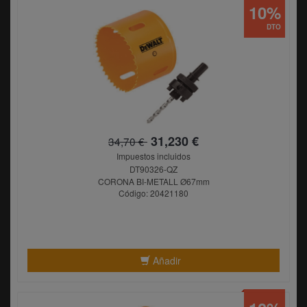
10%
DTO
31,230 €
34,70 €
Impuestos incluidos
DT90326-QZ
CORONA BI-METALL Ø67mm
Código: 20421180
Añadir