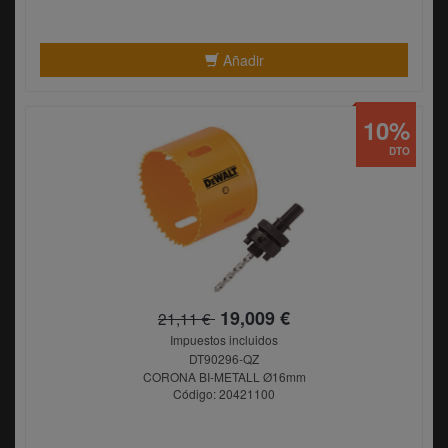
Añadir
10%
DTO
19,009 €
21,11 €
Impuestos incluidos
DT90296-QZ
CORONA BI-METALL Ø16mm
Código: 20421100