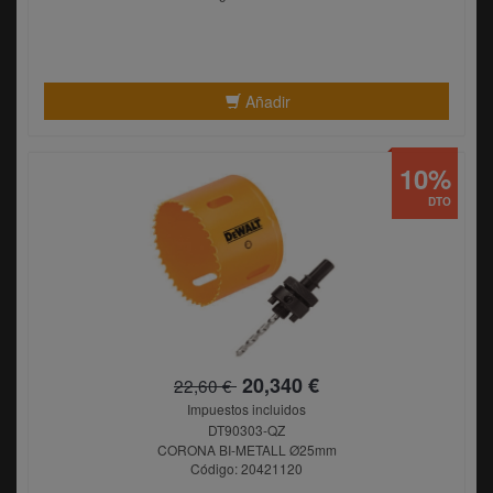
Añadir
10%
DTO
20,340 €
22,60 €
Impuestos incluidos
DT90303-QZ
CORONA BI-METALL Ø25mm
Código: 20421120