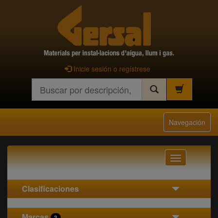
Inicie sesión o regístrese
Buscar
Navegación
Navegación
Clasificaciones
Marcas
3