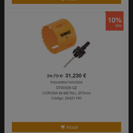
10%
DTO
31,230 €
34,70 €
Impuestos incluidos
DT90328-QZ
CORONA BI-METALL Ø70mm
Código: 20421190
Añadir