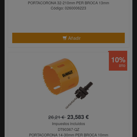
PORTACORONA 32-210mm PER BROCA 13mm
Código: 0260006223
Añadir
10%
DTO
23,583 €
26,21 €
Impuestos incluidos
DT90367-QZ
PORTACORONA 14-30mm PER BROCA 10mm