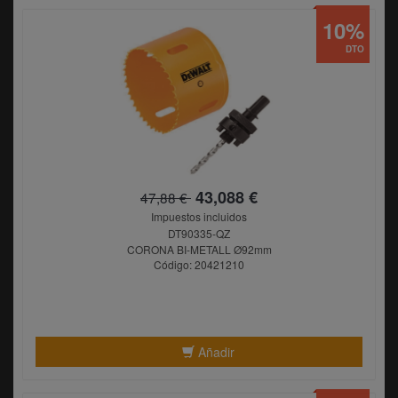
10%
DTO
43,088 €
47,88 €
Impuestos incluidos
DT90335-QZ
CORONA BI-METALL Ø92mm
Código: 20421210
Añadir