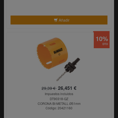
Añadir
10%
DTO
26,451 €
29,39 €
Impuestos incluidos
DT90318-QZ
CORONA BI-METALL Ø51mm
Código: 20421160