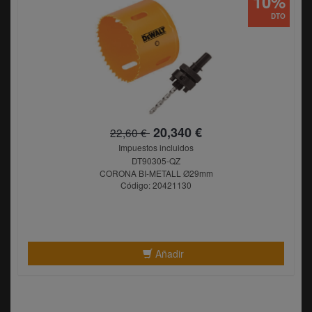
10%
DTO
20,340 €
22,60 €
Impuestos incluidos
DT90305-QZ
CORONA BI-METALL Ø29mm
Código: 20421130
Añadir