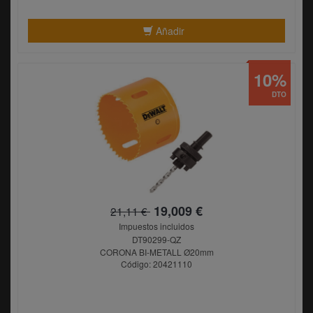
Añadir
10%
DTO
19,009 €
21,11 €
Impuestos incluidos
DT90299-QZ
CORONA BI-METALL Ø20mm
Código: 20421110