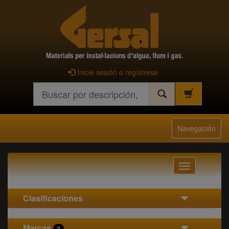
Inicie sesión o regístrese
Buscar
Navegación
Navegación
Clasificaciones
Marcas
2